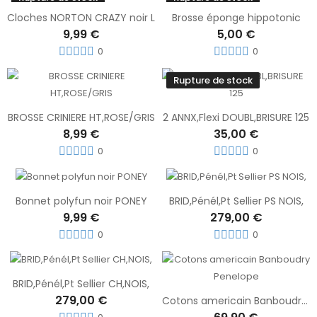
Cloches NORTON CRAZY noir L
Brosse éponge hippotonic
9,99 €
5,00 €
0
0
Rupture de stock
BROSSE CRINIERE HT,ROSE/GRIS
2 ANNX,Flexi DOUBL,BRISURE 125
8,99 €
35,00 €
0
0
Bonnet polyfun noir PONEY
BRID,Pénél,Pt Sellier PS NOIS,
9,99 €
279,00 €
0
0
BRID,Pénél,Pt Sellier CH,NOIS,
279,00 €
Cotons americain Banboudry Penelope